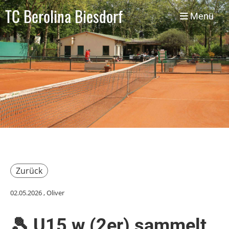
TC Berolina Biesdorf
Menü
Zurück
02.05.2026
, Oliver
🎾 U15 w (2er) sammelt