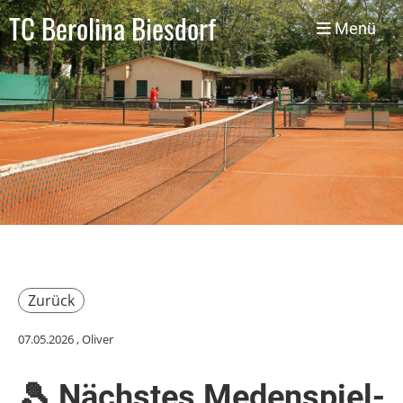
TC Berolina Biesdorf
Menü
Zurück
07.05.2026
, Oliver
🎾 Nächstes Medenspiel-