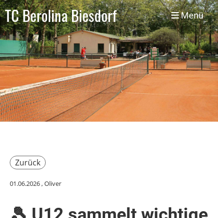
TC Berolina Biesdorf
Menü
Zurück
01.06.2026
, Oliver
🎾 U12 sammelt wichtige