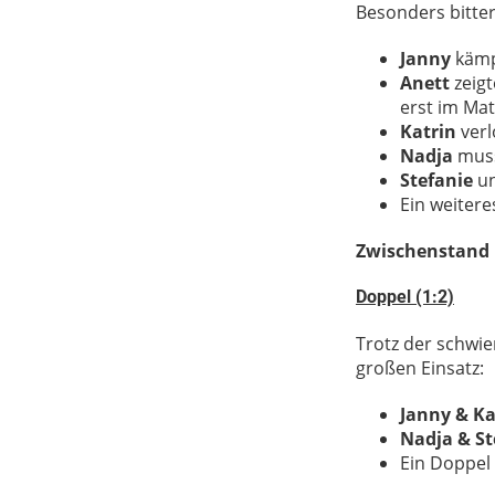
Besonders bitter
Janny
kämpf
Anett
zeigt
erst im Ma
Katrin
verl
Nadja
muss
Stefanie
un
Ein weiter
Zwischenstand n
Doppel (1:2)
Trotz der schwi
großen Einsatz:
Janny & Ka
Nadja & St
Ein Doppel 