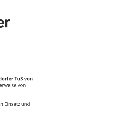
er
dorfer TuS von
terweise von
en Einsatz und