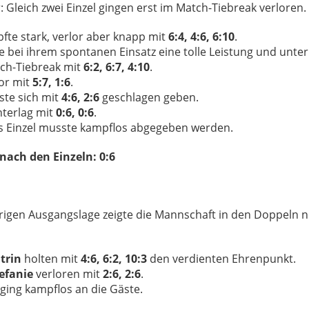
: Gleich zwei Einzel gingen erst im Match-Tiebreak verloren.
te stark, verlor aber knapp mit
6:4, 4:6, 6:10
.
e bei ihrem spontanen Einsatz eine tolle Leistung und unter
tch-Tiebreak mit
6:2, 6:7, 4:10
.
or mit
5:7, 1:6
.
te sich mit
4:6, 2:6
geschlagen geben.
terlag mit
0:6, 0:6
.
es Einzel musste kampflos abgegeben werden.
ach den Einzeln: 0:6
erigen Ausgangslage zeigte die Mannschaft in den Doppeln 
trin
holten mit
4:6, 6:2, 10:3
den verdienten Ehrenpunkt.
efanie
verloren mit
2:6, 2:6
.
ging kampflos an die Gäste.