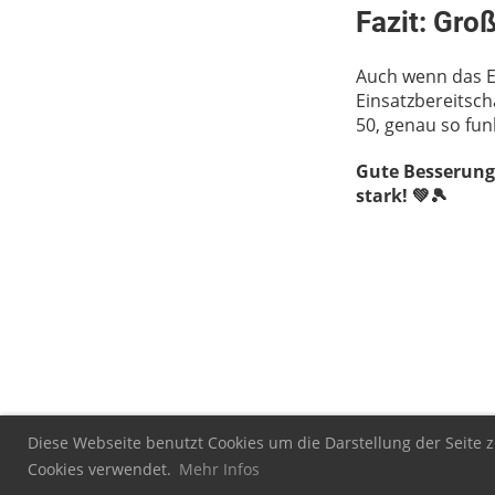
Fazit: Gro
Auch wenn das E
Einsatzbereitsc
50, genau so fun
Gute Besserung
stark! 💚🎾
Diese Webseite benutzt Cookies um die Darstellung der Seite z
Cookies verwendet.
Mehr Infos