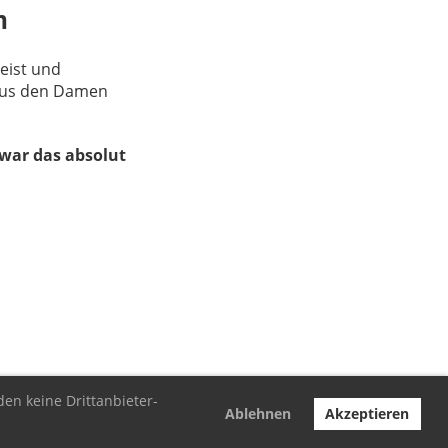
n
eist und
 aus den Damen
war das absolut
den keine Drittanbieter-
Ablehnen
Akzeptieren