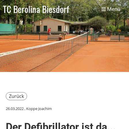
TC Berolina Biesdorf
Menü
Zurück
26.03.2022
, Koppe Joachim
Der Defibrillator ist da...