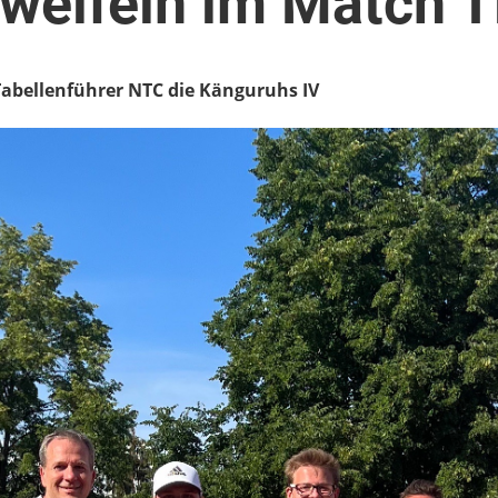
weifeln im Match T
 Tabellenführer NTC die Känguruhs IV