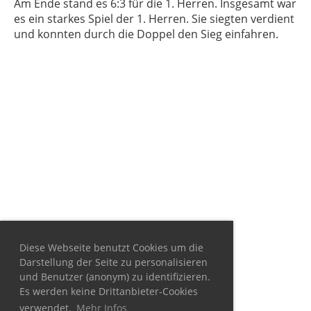
Am
End
e
stand
es
6
:
3
f
ür
die
1
.
Her
ren
.
Ins
ges
am
t
war
es
e
in
stark
es
Spiel
der
1
.
Her
ren
.
Sie
s
ieg
ten
ver
d
ient
und
k
on
nt
en
d
urch
die
Do
ppel
den
Sieg
e
inf
ah
ren
.
Diese Webseite benutzt Cookies um die
Darstellung der Seite zu personalisieren
und Benutzer (anonym) zu identifizieren.
Es werden keine Drittanbieter-Cookies
verwendet.
Mehr Infos