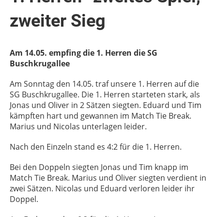
zweiter Sieg
Am 14.05. empfing die 1. Herren die SG
Buschkrugallee
Am
Sonntag den 14.05.
tra
f
unsere
1
.
Her
ren
a
uf
die
SG
Bus
ch
k
rug
alle
e
.
Die
1
.
Her
ren
start
et
en
stark
,
al
s
Jonas
und
Oliver
in
2
S
ä
t
zen
s
ieg
ten
.
Edu
ard
und
Tim
k
ä
mp
ften
h
art
und
g
ew
ann
en
im
Match
Tie
Break
.
Mar
ius
und
Nicolas
un
ter
l
agen
le
ider
.
N
ach
den
E
in
zel
n
stand
es
4
:
2
f
ür
die
1
.
Her
ren
.
Be
i
den
Do
pp
eln siegten
Jonas
und
Tim
kn
app
im
Match
Tie
Break
.
Mar
ius
und
Oliver
s
ieg
ten
ver
d
ient
in
z
wei
S
ä
t
zen
.
Nicolas
und
Edu
ard
ver
l
oren
le
ider
i
hr
Do
ppel
.