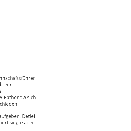
annschaftsführer
d. Der
s
TV Rathenow sich
schieden.
aufgeben. Detlef
ert siegte aber