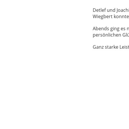
Detlef und Joach
Wiegbert konnten
Abends ging es n
persönlichen G
Ganz starke Leist