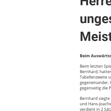
Herre
unges
Meist
Beim Auswärtssp
Beim letzten Spi
Bernhard, hatten
Tabellenzweite u
gegeneinander. 
gegenseitig die 
Bernhard siegte 
und Hans-Joachi
verdient in 2 Sät