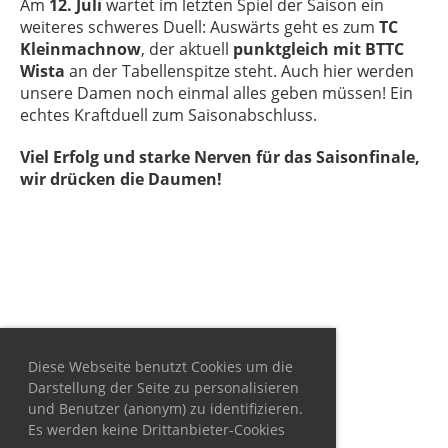
Am
12. Juli
wartet im letzten Spiel der Saison ein
weiteres schweres Duell: Auswärts geht es zum
TC
Kleinmachnow
, der aktuell
punktgleich mit BTTC
Wista
an der Tabellenspitze steht. Auch hier werden
unsere Damen noch einmal alles geben müssen! Ein
echtes Kraftduell zum Saisonabschluss.
Viel Erfolg und starke Nerven für das Saisonfinale,
wir drücken die Daumen!
Diese Webseite benutzt Cookies um die
Darstellung der Seite zu personalisieren
und Benutzer (anonym) zu identifizieren.
Es werden keine Drittanbieter-Cookies