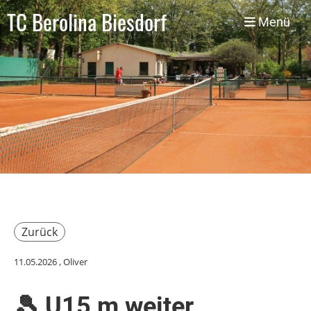
TC Berolina Biesdorf
Menü
Zurück
11.05.2026
, Oliver
🎾 U15 m weiter