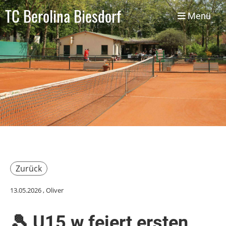
TC Berolina Biesdorf
Menü
Zurück
13.05.2026
, Oliver
🎾 U15 w feiert ersten