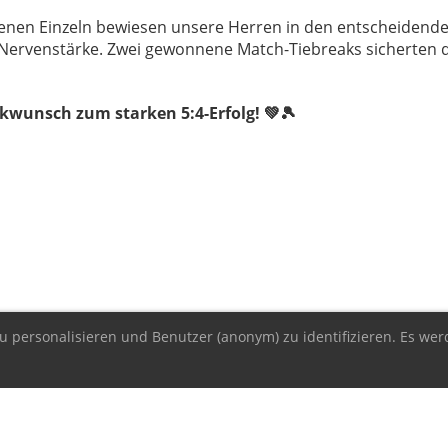
enen Einzeln bewiesen unsere Herren in den entscheidend
Nervenstärke. Zwei gewonnene Match-Tiebreaks sicherten 
kwunsch zum starken 5:4-Erfolg! 💚🎾
u personalisieren und Benutzer (anonym) zu identifizieren. Es wer