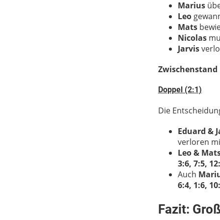
Marius
übe
Leo
gewann
Mats
bewie
Nicolas
mus
Jarvis
verlo
Zwischenstand n
Doppel (2:1)
Die Entscheidung
Eduard & J
verloren m
Leo & Mat
3:6, 7:5, 12
Auch
Mariu
6:4, 1:6, 10
Fazit: Gro