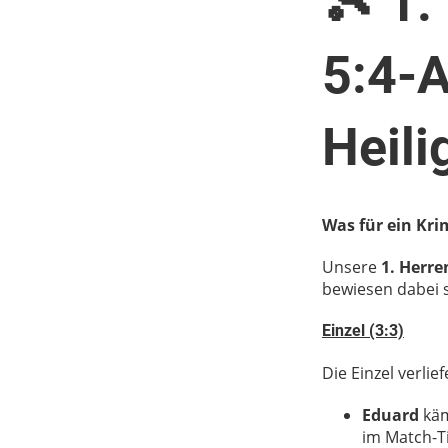
🎾 1.
5:4-
Heili
Was für ein Kri
Unsere
1. Herre
bewiesen dabei 
Einzel (3:3)
Die Einzel verli
Eduard
käm
im Match-T