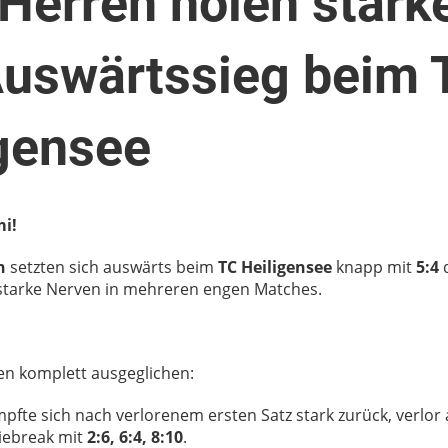
 Herren holen stark
Auswärtssieg beim 
gensee
mi!
n
setzten sich auswärts beim
TC Heiligensee
knapp mit
5:4
starke Nerven in mehreren engen Matches.
efen komplett ausgeglichen:
pfte sich nach verlorenem ersten Satz stark zurück, verlor 
iebreak mit
2:6, 6:4, 8:10
.