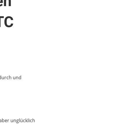
en
TC
durch und
aber unglücklich