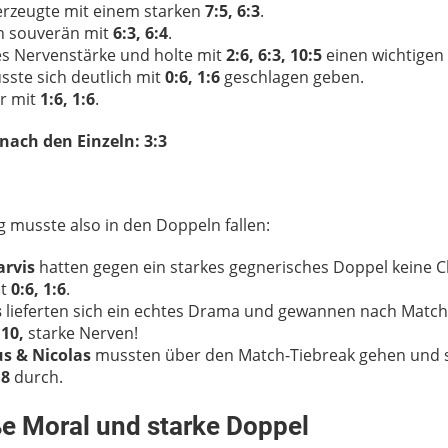
rzeugte mit einem starken
7:5, 6:3
.
 souverän mit
6:3, 6:4
.
s Nervenstärke und holte mit
2:6, 6:3, 10:5
einen wichtigen
ste sich deutlich mit
0:6, 1:6
geschlagen geben.
r mit
1:6, 1:6
.
ach den Einzeln: 3:3
 musste also in den Doppeln fallen:
arvis
hatten gegen ein starkes gegnerisches Doppel keine 
it
0:6, 1:6
.
s
lieferten sich ein echtes Drama und gewannen nach Match
:10,
starke Nerven!
s & Nicolas
mussten über den Match-Tiebreak gehen und s
:8
durch.
ße Moral und starke Doppel