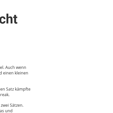
cht
iel. Auch wenn
nd einen kleinen
ten Satz kämpfte
Break.
 zwei Sätzen.
ias und