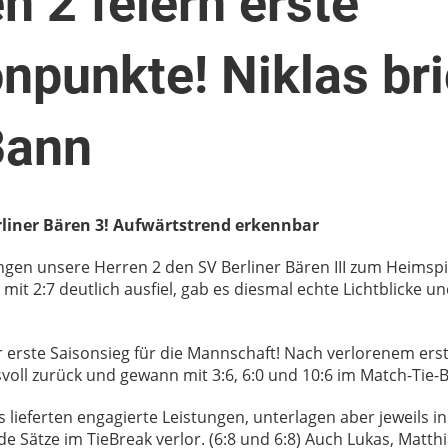
n 2 feiern erste
npunkte! Niklas bri
Bann
rliner Bären 3! Aufwärtstrend erkennbar
ngen unsere Herren 2 den SV Berliner Bären III zum Heimsp
mit 2:7 deutlich ausfiel, gab es diesmal echte Lichtblicke u
r erste Saisonsieg für die Mannschaft! Nach verlorenem ers
svoll zurück und gewann mit 3:6, 6:0 und 10:6 im Match-Tie-
 lieferten engagierte Leistungen, unterlagen aber jeweils in
de Sätze im TieBreak verlor. (6:8 und 6:8) Auch Lukas, Matth