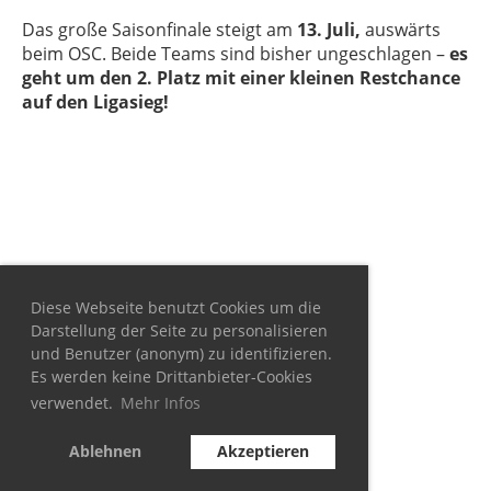
Das große Saisonfinale steigt am
13. Juli,
auswärts
beim OSC. Beide Teams sind bisher ungeschlagen –
es
geht um den 2. Platz mit einer kleinen Restchance
auf den Ligasieg!
Diese Webseite benutzt Cookies um die
Darstellung der Seite zu personalisieren
und Benutzer (anonym) zu identifizieren.
Es werden keine Drittanbieter-Cookies
verwendet.
Mehr Infos
Ablehnen
Akzeptieren