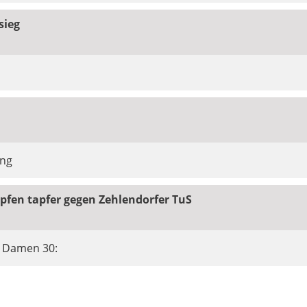
sieg
ung
fen tapfer gegen Zehlendorfer TuS
e Damen 30: